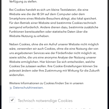
Sarah Becker
Verfügung zu stellen.
Bei Cookies handelt es sich um kleine Textdateien, die eine
Fondsmanagerin
Website wie die der IB.SH auf dem Computer oder dem
Smartphone eines Website-Besuchers ablegt, also lokal speichert.
0431 9905-2814
Für den Betrieb einer Website sind bestimmte Cookies technisch
zwingend erforderlich. Andere dienen dazu, bestimmte zusätzliche
Funktionen bereitzustellen oder statistische Daten über die
sarah.becker[at]ib-sh.de
Website-Nutzung zu erheben.
Neben Cookies, ohne die ein Aufruf unserer Website nicht möglich
wäre, verwenden wir auch Cookies, ohne die eine Nutzung der von
uns angebotenen Services wie der Förderfinder nicht möglich ist,
SEITE TEILEN:
sowie solche, die uns eine anonyme Analyse der Nutzung unserer
Website ermöglichen. Hier können Sie sich entscheiden, welche
Cookies Sie zulassen wollen. Ihre Cookie-Einstellungen können Sie
jederzeit ändern oder Ihre Zustimmung mit Wirkung für die Zukunft
widerrufen.
Weitere Informationen zu Cookies finden Sie in unseren
Datenschutzhinweisen
.
Karriere
Treasury
Technisch notwendige Cookies
Kontakt
Termine