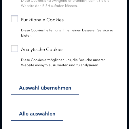
Diese Cookies sind zwingend erforderlich, damit Sie die
Website der IB.SH aufrufen können.
Service
Funktionale Cookies
Diese Cookies helfen uns, Ihnen einen besseren Service zu
Newsletter
bieten.
Folgen Sie uns:
Analytische Cookies
Diese Cookies ermöglichen uns, die Besuche unserer
Website anonym auszuwerten und zu analysieren.
Lesen Sie unseren Hinweis zu gendergerechter Sprache!
Auswahl übernehmen
Startseite
Impressum
Datenschutz
Barrierefreiheit
Sitemap
Alle auswählen