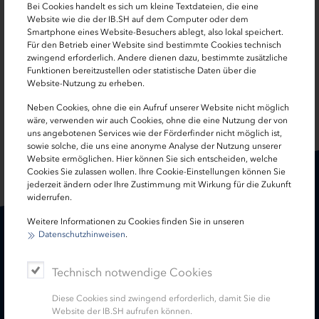
Region Nord
Bei Cookies handelt es sich um kleine Textdateien, die eine
Website wie die der IB.SH auf dem Computer oder dem
Flensburg Stadt, Kiel, Nordfriesland, Ostholstein, Plön,
Smartphone eines Website-Besuchers ablegt, also lokal speichert.
Für den Betrieb einer Website sind bestimmte Cookies technisch
Rendsburg-Eckernförde, Schleswig-Flensburg, Stormarn
zwingend erforderlich. Andere dienen dazu, bestimmte zusätzliche
Funktionen bereitzustellen oder statistische Daten über die
Website-Nutzung zu erheben.
Neben Cookies, ohne die ein Aufruf unserer Website nicht möglich
SEITE TEILEN:
wäre, verwenden wir auch Cookies, ohne die eine Nutzung der von
uns angebotenen Services wie der Förderfinder nicht möglich ist,
sowie solche, die uns eine anonyme Analyse der Nutzung unserer
Website ermöglichen. Hier können Sie sich entscheiden, welche
Cookies Sie zulassen wollen. Ihre Cookie-Einstellungen können Sie
jederzeit ändern oder Ihre Zustimmung mit Wirkung für die Zukunft
widerrufen.
Weitere Informationen zu Cookies finden Sie in unseren
Datenschutzhinweisen
.
Karriere
Treasury
Technisch notwendige Cookies
Kontakt
Termine
Diese Cookies sind zwingend erforderlich, damit Sie die
Service
Website der IB.SH aufrufen können.