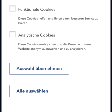
Funktionale Cookies
Newsletter
Diese Cookies helfen uns, Ihnen einen besseren Service zu
Folgen Sie uns:
bieten.
Analytische Cookies
Diese Cookies ermöglichen uns, die Besuche unserer
Website anonym auszuwerten und zu analysieren.
Lesen Sie unseren Hinweis zu gendergerechter Sprache!
Startseite
Impressum
Datenschutz
Auswahl übernehmen
Barrierefreiheit
Sitemap
Alle auswählen