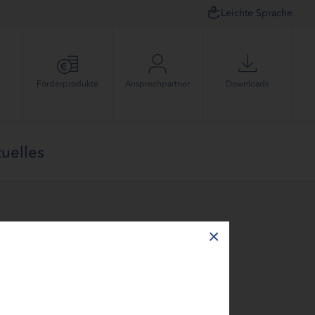
Leichte Sprache
Förder­produkte
Ansprech­partner
Downloads
uelles
×