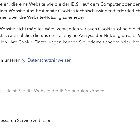
ateien, die eine Website wie die der IB.SH auf dem Computer oder d
b einer Website sind bestimmte Cookies technisch zwingend erforderlic
 Daten über die Website-Nutzung zu erheben.
 Website nicht möglich wäre, verwenden wir auch Cookies, ohne die 
ist, sowie solche, die uns eine anonyme Analyse der Nutzung unserer
len. Ihre Cookie-Einstellungen können Sie jederzeit ändern oder Ihr
 in unseren
Datenschutzhinweisen
.
905-2763
sh.de
h, damit Sie die Website der IB.SH aufrufen können.
esseren Service zu bieten.