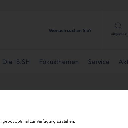
Wonach suchen Sie?
Allgemein
Die IB.SH
Fokusthemen
Service
Akt
ngebot optimal zur Verfügung zu stellen.