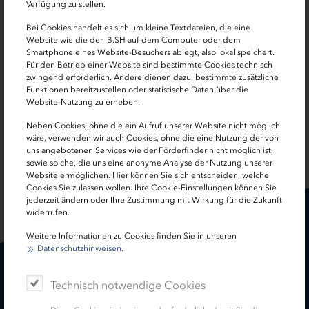
Landesprogramm Arbeit
Verfügung zu stellen.
Bei Cookies handelt es sich um kleine Textdateien, die eine
Beratung und Bewilligung Landesprogramm Arbeit
Website wie die der IB.SH auf dem Computer oder dem
Smartphone eines Website-Besuchers ablegt, also lokal speichert.
0431 9905-2222
Für den Betrieb einer Website sind bestimmte Cookies technisch
zwingend erforderlich. Andere dienen dazu, bestimmte zusätzliche
Funktionen bereitzustellen oder statistische Daten über die
foerderprogramme[at]ib-sh.de
Website-Nutzung zu erheben.
Neben Cookies, ohne die ein Aufruf unserer Website nicht möglich
wäre, verwenden wir auch Cookies, ohne die eine Nutzung der von
uns angebotenen Services wie der Förderfinder nicht möglich ist,
SEITE TEILEN:
sowie solche, die uns eine anonyme Analyse der Nutzung unserer
Website ermöglichen. Hier können Sie sich entscheiden, welche
Cookies Sie zulassen wollen. Ihre Cookie-Einstellungen können Sie
jederzeit ändern oder Ihre Zustimmung mit Wirkung für die Zukunft
widerrufen.
Weitere Informationen zu Cookies finden Sie in unseren
Datenschutzhinweisen
.
Karriere
Treasury
Technisch notwendige Cookies
Kontakt
Termine