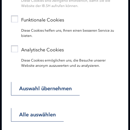
Diese Cookies sind zwingend erforderlich, damit Sie die
Website der IB.SH aufrufen können.
Service
Funktionale Cookies
Diese Cookies helfen uns, Ihnen einen besseren Service zu
Newsletter
bieten.
Folgen Sie uns:
Analytische Cookies
Diese Cookies ermöglichen uns, die Besuche unserer
Website anonym auszuwerten und zu analysieren.
Lesen Sie unseren Hinweis zu gendergerechter Sprache!
Auswahl übernehmen
Startseite
Impressum
Datenschutz
Barrierefreiheit
Sitemap
Alle auswählen