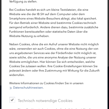
Kerstin Prüß
Verfügung zu stellen.
Bei Cookies handelt es sich um kleine Textdateien, die eine
Referentin Corporate Social Responsibility
Website wie die der IB.SH auf dem Computer oder dem
Smartphone eines Website-Besuchers ablegt, also lokal speichert.
0431 9905-3057
Für den Betrieb einer Website sind bestimmte Cookies technisch
zwingend erforderlich. Andere dienen dazu, bestimmte zusätzliche
Funktionen bereitzustellen oder statistische Daten über die
kerstin.pruess[at]ib-sh.de
Website-Nutzung zu erheben.
Neben Cookies, ohne die ein Aufruf unserer Website nicht möglich
wäre, verwenden wir auch Cookies, ohne die eine Nutzung der von
uns angebotenen Services wie der Förderfinder nicht möglich ist,
SEITE TEILEN:
sowie solche, die uns eine anonyme Analyse der Nutzung unserer
Website ermöglichen. Hier können Sie sich entscheiden, welche
Cookies Sie zulassen wollen. Ihre Cookie-Einstellungen können Sie
jederzeit ändern oder Ihre Zustimmung mit Wirkung für die Zukunft
widerrufen.
Weitere Informationen zu Cookies finden Sie in unseren
Datenschutzhinweisen
.
Karriere
Treasury
Technisch notwendige Cookies
Kontakt
Termine