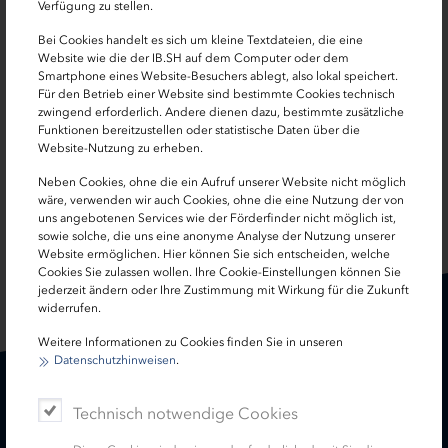
Iris Klein
Verfügung zu stellen.
Bei Cookies handelt es sich um kleine Textdateien, die eine
Wohnungsmarktanalystin
Website wie die der IB.SH auf dem Computer oder dem
Smartphone eines Website-Besuchers ablegt, also lokal speichert.
0431 9905-2928
Für den Betrieb einer Website sind bestimmte Cookies technisch
zwingend erforderlich. Andere dienen dazu, bestimmte zusätzliche
Funktionen bereitzustellen oder statistische Daten über die
iris.klein[at]ib-sh.de
Website-Nutzung zu erheben.
Neben Cookies, ohne die ein Aufruf unserer Website nicht möglich
wäre, verwenden wir auch Cookies, ohne die eine Nutzung der von
uns angebotenen Services wie der Förderfinder nicht möglich ist,
SEITE TEILEN:
sowie solche, die uns eine anonyme Analyse der Nutzung unserer
Website ermöglichen. Hier können Sie sich entscheiden, welche
Cookies Sie zulassen wollen. Ihre Cookie-Einstellungen können Sie
jederzeit ändern oder Ihre Zustimmung mit Wirkung für die Zukunft
widerrufen.
Weitere Informationen zu Cookies finden Sie in unseren
Datenschutzhinweisen
.
Karriere
Treasury
Technisch notwendige Cookies
Kontakt
Termine