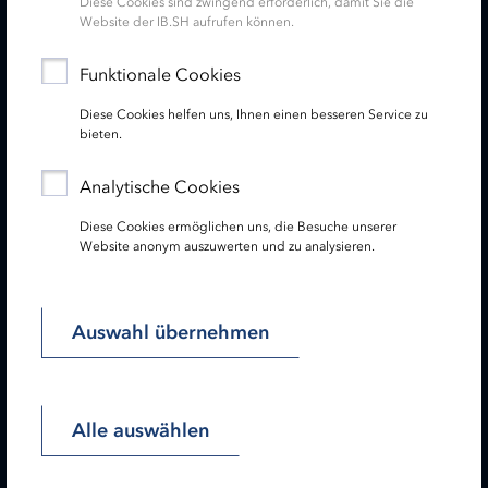
Diese Cookies sind zwingend erforderlich, damit Sie die
Website der IB.SH aufrufen können.
Service
Funktionale Cookies
Diese Cookies helfen uns, Ihnen einen besseren Service zu
Newsletter
bieten.
Folgen Sie uns:
Analytische Cookies
Diese Cookies ermöglichen uns, die Besuche unserer
Website anonym auszuwerten und zu analysieren.
Lesen Sie unseren Hinweis zu gendergerechter Sprache!
Auswahl übernehmen
Startseite
Impressum
Datenschutz
Barrierefreiheit
Sitemap
Alle auswählen