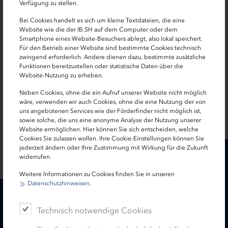
Gereon Westphal
Verfügung zu stellen.
Bei Cookies handelt es sich um kleine Textdateien, die eine
Wohnungsunternehmen und gewerbliche Investoren
Website wie die der IB.SH auf dem Computer oder dem
Smartphone eines Website-Besuchers ablegt, also lokal speichert.
0431 9905-5003
Für den Betrieb einer Website sind bestimmte Cookies technisch
zwingend erforderlich. Andere dienen dazu, bestimmte zusätzliche
Funktionen bereitzustellen oder statistische Daten über die
mietwohnungsbau[at]ib-sh.de
Website-Nutzung zu erheben.
Neben Cookies, ohne die ein Aufruf unserer Website nicht möglich
wäre, verwenden wir auch Cookies, ohne die eine Nutzung der von
uns angebotenen Services wie der Förderfinder nicht möglich ist,
SEITE TEILEN:
sowie solche, die uns eine anonyme Analyse der Nutzung unserer
Website ermöglichen. Hier können Sie sich entscheiden, welche
Cookies Sie zulassen wollen. Ihre Cookie-Einstellungen können Sie
jederzeit ändern oder Ihre Zustimmung mit Wirkung für die Zukunft
widerrufen.
Weitere Informationen zu Cookies finden Sie in unseren
Datenschutzhinweisen
.
Karriere
Treasury
Technisch notwendige Cookies
Kontakt
Termine