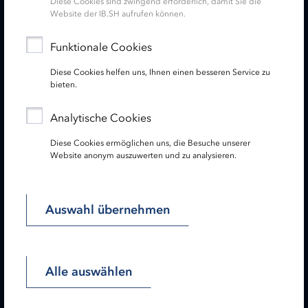
Diese Cookies sind zwingend erforderlich, damit Sie die
Website der IB.SH aufrufen können.
Service
Funktionale Cookies
Diese Cookies helfen uns, Ihnen einen besseren Service zu
Newsletter
bieten.
Folgen Sie uns:
Analytische Cookies
Diese Cookies ermöglichen uns, die Besuche unserer
Website anonym auszuwerten und zu analysieren.
Lesen Sie unseren Hinweis zu gendergerechter Sprache!
Auswahl übernehmen
Startseite
Impressum
Datenschutz
Barrierefreiheit
Sitemap
Alle auswählen