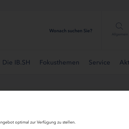
Wonach suchen Sie?
Allgemein
Die IB.SH
Fokusthemen
Service
Akt
ngebot optimal zur Verfügung zu stellen.