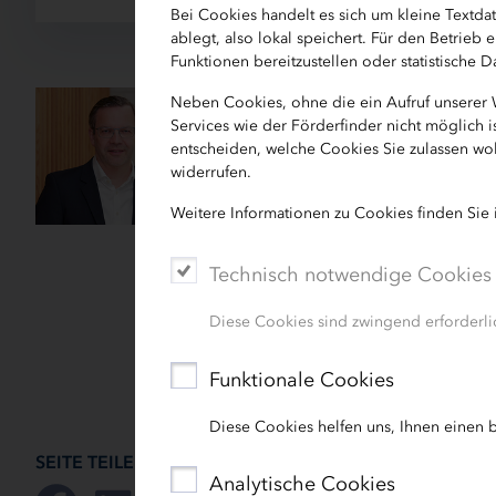
Bei Cookies handelt es sich um kleine Textd
ablegt, also lokal speichert. Für den Betrie
Funktionen bereitzustellen oder statistische
Detlef Schröder
Neben Cookies, ohne die ein Aufruf unserer
Services wie der Förderfinder nicht möglich 
entscheiden, welche Cookies Sie zulassen wol
Projektleiter Infrastru
widerrufen.
Weitere Informationen zu Cookies finden Sie
0431 9
Technisch notwendige Cookies
detlef.schroeder[at]i
Diese Cookies sind zwingend erforderlic
Funktionale Cookies
Diese Cookies helfen uns, Ihnen einen b
SEITE TEILEN:
Analytische Cookies