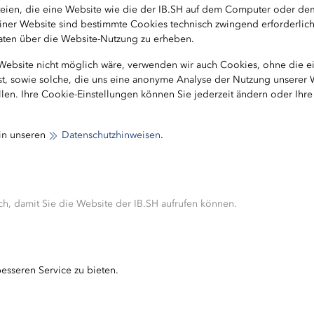
ateien, die eine Website wie die der IB.SH auf dem Computer oder d
b einer Website sind bestimmte Cookies technisch zwingend erforderlic
 Daten über die Website-Nutzung zu erheben.
 Website nicht möglich wäre, verwenden wir auch Cookies, ohne die 
ist, sowie solche, die uns eine anonyme Analyse der Nutzung unserer
len. Ihre Cookie-Einstellungen können Sie jederzeit ändern oder Ihr
ktur-Kompetenzzentrum
 in unseren
Datenschutzhinweisen
.
905-3093
b-sh.de
h, damit Sie die Website der IB.SH aufrufen können.
esseren Service zu bieten.