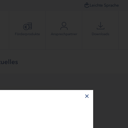
Leichte Sprache
Förder­produkte
Ansprech­partner
Downloads
uelles
×