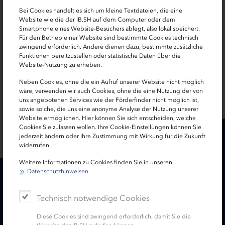
Friederieke Nienaß
Bei Cookies handelt es sich um kleine Textdateien, die eine
Website wie die der IB.SH auf dem Computer oder dem
0431 66666-849
Smartphone eines Website-Besuchers ablegt, also lokal speichert.
Für den Betrieb einer Website sind bestimmte Cookies technisch
zwingend erforderlich. Andere dienen dazu, bestimmte zusätzliche
nienass[at]wtsh.de
Funktionen bereitzustellen oder statistische Daten über die
Website-Nutzung zu erheben.
Neben Cookies, ohne die ein Aufruf unserer Website nicht möglich
wäre, verwenden wir auch Cookies, ohne die eine Nutzung der von
SEITE TEILEN:
uns angebotenen Services wie der Förderfinder nicht möglich ist,
sowie solche, die uns eine anonyme Analyse der Nutzung unserer
Website ermöglichen. Hier können Sie sich entscheiden, welche
Cookies Sie zulassen wollen. Ihre Cookie-Einstellungen können Sie
jederzeit ändern oder Ihre Zustimmung mit Wirkung für die Zukunft
widerrufen.
Weitere Informationen zu Cookies finden Sie in unseren
Datenschutzhinweisen
.
Karriere
Treasury
Technisch notwendige Cookies
Kontakt
Termine
Diese Cookies sind zwingend erforderlich, damit Sie die