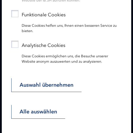
Service
Website der IB.SH aufrufen können.
Funktionale Cookies
Newsletter
Diese Cookies helfen uns, Ihnen einen besseren Service zu
bieten.
Folgen Sie uns:
Analytische Cookies
Diese Cookies ermöglichen uns, die Besuche unserer
Website anonym auszuwerten und zu analysieren.
Lesen Sie unseren Hinweis zu gendergerechter Sprache!
Startseite
Impressum
Datenschutz
Auswahl übernehmen
Barrierefreiheit
Sitemap
Alle auswählen