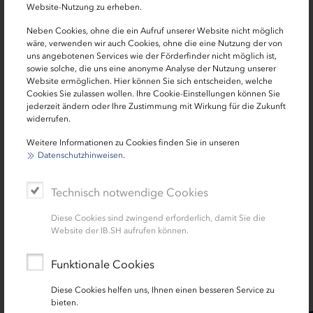
Website-Nutzung zu erheben.
Beteiligungskapital
Neben Cookies, ohne die ein Aufruf unserer Website nicht möglich
wäre, verwenden wir auch Cookies, ohne die eine Nutzung der von
InnoGrowth SH (befristet bis 31.07.2027)
uns angebotenen Services wie der Förderfinder nicht möglich ist,
sowie solche, die uns eine anonyme Analyse der Nutzung unserer
Website ermöglichen. Hier können Sie sich entscheiden, welche
Stärkung des wirtschaftlichen Eigenkapitals
Cookies Sie zulassen wollen. Ihre Cookie-Einstellungen können Sie
jederzeit ändern oder Ihre Zustimmung mit Wirkung für die Zukunft
Verbesserung des Unternehmensratings bei
widerrufen.
Banken
Weitere Informationen zu Cookies finden Sie in unseren
Verbesserung der Ausgangslage zur Beschaffung
Datenschutzhinweisen
.
von Fremdkapital
Technisch notwendige Cookies
Diese Cookies sind zwingend erforderlich, damit Sie die
Website der IB.SH aufrufen können.
Funktionale Cookies
SEITE TEILEN:
Diese Cookies helfen uns, Ihnen einen besseren Service zu
bieten.