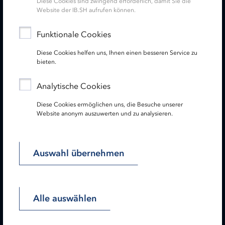
Diese Cookies sind zwingend erforderlich, damit Sie die
Website der IB.SH aufrufen können.
Service
Funktionale Cookies
Diese Cookies helfen uns, Ihnen einen besseren Service zu
Newsletter
bieten.
Folgen Sie uns:
Analytische Cookies
Diese Cookies ermöglichen uns, die Besuche unserer
Website anonym auszuwerten und zu analysieren.
Lesen Sie unseren Hinweis zu gendergerechter Sprache!
Auswahl übernehmen
Startseite
Impressum
Datenschutz
Barrierefreiheit
Sitemap
Alle auswählen