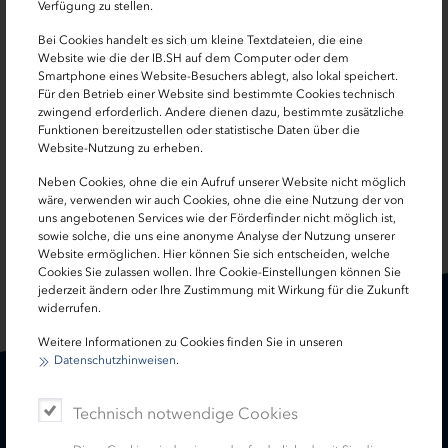
Anja Lansberg
Verfügung zu stellen.
Bei Cookies handelt es sich um kleine Textdateien, die eine
Programmmanagerin, Interreg-Ausschuss
Website wie die der IB.SH auf dem Computer oder dem
Smartphone eines Website-Besuchers ablegt, also lokal speichert.
0431 9905-3321
Für den Betrieb einer Website sind bestimmte Cookies technisch
zwingend erforderlich. Andere dienen dazu, bestimmte zusätzliche
Funktionen bereitzustellen oder statistische Daten über die
anja.lansberg[at]ib-sh.de
Website-Nutzung zu erheben.
Neben Cookies, ohne die ein Aufruf unserer Website nicht möglich
wäre, verwenden wir auch Cookies, ohne die eine Nutzung der von
uns angebotenen Services wie der Förderfinder nicht möglich ist,
SEITE TEILEN:
sowie solche, die uns eine anonyme Analyse der Nutzung unserer
Website ermöglichen. Hier können Sie sich entscheiden, welche
Cookies Sie zulassen wollen. Ihre Cookie-Einstellungen können Sie
jederzeit ändern oder Ihre Zustimmung mit Wirkung für die Zukunft
widerrufen.
Weitere Informationen zu Cookies finden Sie in unseren
Datenschutzhinweisen
.
Karriere
Treasury
Technisch notwendige Cookies
Kontakt
Termine