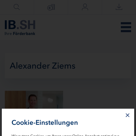
Menü überspringen
Alexander Ziems
×
Cookie-Einstellungen