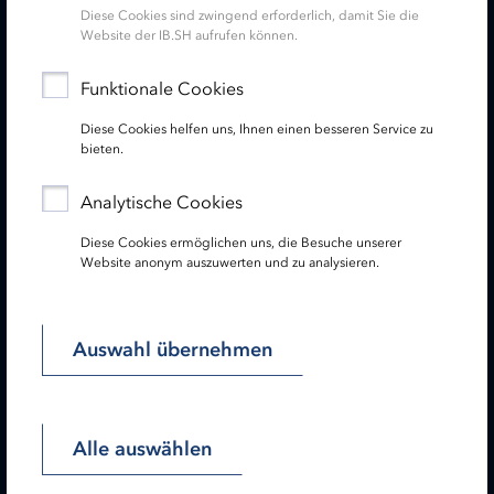
Diese Cookies sind zwingend erforderlich, damit Sie die
Kontakt
Termine
Website der IB.SH aufrufen können.
Service
Funktionale Cookies
Diese Cookies helfen uns, Ihnen einen besseren Service zu
Newsletter
bieten.
Folgen Sie uns:
Analytische Cookies
Diese Cookies ermöglichen uns, die Besuche unserer
Website anonym auszuwerten und zu analysieren.
Lesen Sie unseren Hinweis zu gendergerechter Sprache!
Auswahl übernehmen
Startseite
Impressum
Datenschutz
Barrierefreiheit
Sitemap
Alle auswählen