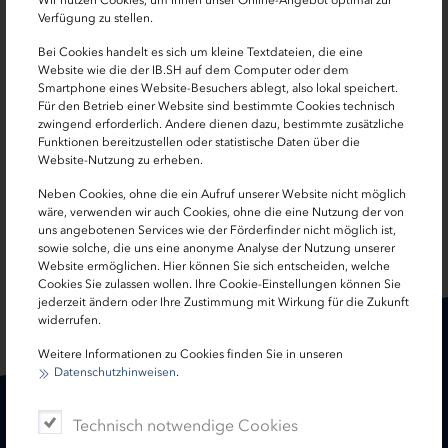
Wir nutzen Cookies, um Ihnen unser Online-Angebot optimal zur
Alexander Ziems
Verfügung zu stellen.
Programm-Manager Stabilisierungsförderung für die
Bei Cookies handelt es sich um kleine Textdateien, die eine
Wirtschaft
Website wie die der IB.SH auf dem Computer oder dem
Smartphone eines Website-Besuchers ablegt, also lokal speichert.
Für den Betrieb einer Website sind bestimmte Cookies technisch
0431-9905 2714
zwingend erforderlich. Andere dienen dazu, bestimmte zusätzliche
Funktionen bereitzustellen oder statistische Daten über die
Website-Nutzung zu erheben.
alexander.ziems[at]ib-sh.de
Neben Cookies, ohne die ein Aufruf unserer Website nicht möglich
wäre, verwenden wir auch Cookies, ohne die eine Nutzung der von
uns angebotenen Services wie der Förderfinder nicht möglich ist,
sowie solche, die uns eine anonyme Analyse der Nutzung unserer
SEITE TEILEN:
Website ermöglichen. Hier können Sie sich entscheiden, welche
Cookies Sie zulassen wollen. Ihre Cookie-Einstellungen können Sie
jederzeit ändern oder Ihre Zustimmung mit Wirkung für die Zukunft
widerrufen.
Weitere Informationen zu Cookies finden Sie in unseren
Datenschutzhinweisen
.
Technisch notwendige Cookies
Karriere
Treasury