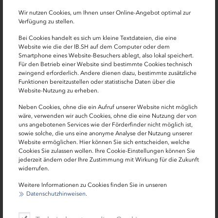
Ansprechpartnern oder Downloads suchen. Oder suchen
Sie doch einfach, was Sie wollen. Die Suche befindet sich
Wir nutzen Cookies, um Ihnen unser Online-Angebot optimal zur
Verfügung zu stellen.
am oberen Seitenrand.
Bei Cookies handelt es sich um kleine Textdateien, die eine
Nutzen Sie den Förderfinder
Website wie die der IB.SH auf dem Computer oder dem
Smartphone eines Website-Besuchers ablegt, also lokal speichert.
Für den Betrieb einer Website sind bestimmte Cookies technisch
zwingend erforderlich. Andere dienen dazu, bestimmte zusätzliche
Funktionen bereitzustellen oder statistische Daten über die
Website-Nutzung zu erheben.
Neben Cookies, ohne die ein Aufruf unserer Website nicht möglich
wäre, verwenden wir auch Cookies, ohne die eine Nutzung der von
uns angebotenen Services wie der Förderfinder nicht möglich ist,
Hier können Sie angeben, wer Sie sind, was Sie
sowie solche, die uns eine anonyme Analyse der Nutzung unserer
interessiert und was Sie vorhaben. Sie werden dann zu
Website ermöglichen. Hier können Sie sich entscheiden, welche
Cookies Sie zulassen wollen. Ihre Cookie-Einstellungen können Sie
den Informationen geleitet, die für Sie interessant sind.
jederzeit ändern oder Ihre Zustimmung mit Wirkung für die Zukunft
widerrufen.
Förderfinder öffnen
Weitere Informationen zu Cookies finden Sie in unseren
Datenschutzhinweisen
.
Oder rufen Sie einen dieser Links auf