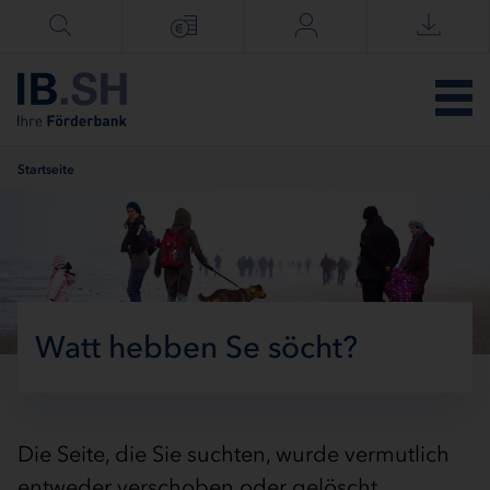
Menü überspringen
Startseite
Watt hebben Se söcht?
Die Seite, die Sie suchten, wurde vermutlich
entweder verschoben oder gelöscht.