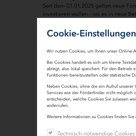
Seit dem 01.01.2025 gelten neue För
investieren wollen – sei es in neue B
Innovation fördern – so geht’s
Cookie-Einstellungen
Im Mittelpunkt steht der
Innovationsb
sondern auch klimafreundliche Prod
Wir nutzen Cookies, um Ihnen unser Online-A
energieeffiziente Gebäude.
Bei Cookies handelt es sich um kleine Textd
ablegt, also lokal speichert. Für den Betrie
Funktionen bereitzustellen oder statistische
Die wichtigsten Förderbaus
Neben Cookies, ohne die ein Aufruf unserer
Modul A & B – Neue oder erweiterte 
Services wie der Förderfinder nicht möglich 
entscheiden, welche Cookies Sie zulassen wol
Unterstützung für Unternehmen, 
widerrufen.
Mindestinvestitionssumme: 250.
Weitere Informationen zu Cookies finden Sie
Schaffung oder Sicherung von soz
Technisch notwendige Cookies