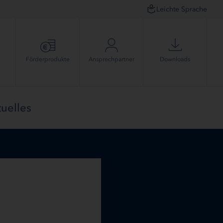
Leichte Sprache
Förder­produkte
Ansprech­partner
Downloads
uelles
-