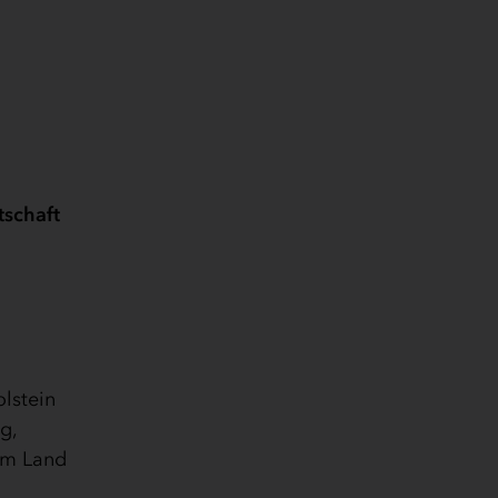
tschaft
lstein
g,
 im Land