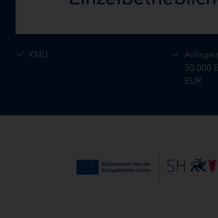
KMU
Anlagein
50.000 
EUR