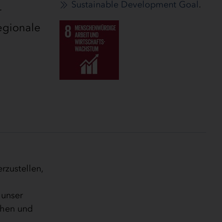
Sustainable Development Goal
.
r
egionale
rzustellen,
 unser
ehen und