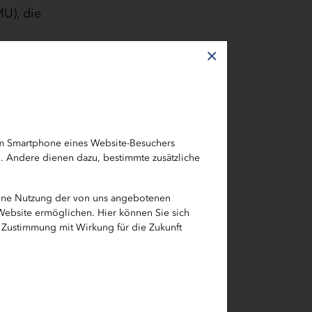
U), die
×
dukte,
em Smartphone eines Website-Besuchers
h. Andere dienen dazu, bestimmte zusätzliche
eine Nutzung der von uns angebotenen
 Website ermöglichen. Hier können Sie sich
e Zustimmung mit Wirkung für die Zukunft
ch