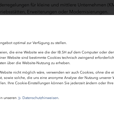
derregelungen für kleine und mittlere Unternehmen (KM
etriebsstätten, Erweiterungen oder Modernisierungen.
egriff
: Gefördert werden nicht nur neue Ideen und Pro
uktionsweisen, ressourcenschonende Technologien und
ngebot optimal zur Verfügung zu stellen.
ateien, die eine Website wie die der IB.SH auf dem Computer oder d
b einer Website sind bestimmte Cookies technisch zwingend erforderlic
 Daten über die Website-Nutzung zu erheben.
teine im Überblick:
 Website nicht möglich wäre, verwenden wir auch Cookies, ohne die 
Betriebsstätten
ist, sowie solche, die uns eine anonyme Analyse der Nutzung unserer
len. Ihre Cookie-Einstellungen können Sie jederzeit ändern oder Ihr
die neu gründen oder erweitern wollen
000 €
 in unseren
Datenschutzhinweisen
.
ialversicherungspflichtigen Arbeitsplätzen erforderli