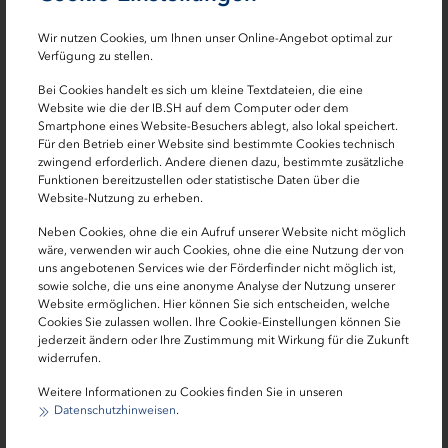
Zuschussprogramm Einbruchschutz wird
fortgesetzt
Wir nutzen Cookies, um Ihnen unser Online-Angebot optimal zur
Verfügung zu stellen.
Das Zuschussprogramm "Einbruchschutz für
Bei Cookies handelt es sich um kleine Textdateien, die eine
selbstgenutztes Wohneigentum und
Website wie die der IB.SH auf dem Computer oder dem
selbstgenutzte Mietwohnimmobilien im
Smartphone eines Website-Besuchers ablegt, also lokal speichert.
Für den Betrieb einer Website sind bestimmte Cookies technisch
Bestand" des Landes Schleswig-Holstein wird
zwingend erforderlich. Andere dienen dazu, bestimmte zusätzliche
auch in diesem Jahr fortgesetzt.
Funktionen bereitzustellen oder statistische Daten über die
Website-Nutzung zu erheben.
Neben Cookies, ohne die ein Aufruf unserer Website nicht möglich
wäre, verwenden wir auch Cookies, ohne die eine Nutzung der von
uns angebotenen Services wie der Förderfinder nicht möglich ist,
sowie solche, die uns eine anonyme Analyse der Nutzung unserer
Website ermöglichen. Hier können Sie sich entscheiden, welche
Cookies Sie zulassen wollen. Ihre Cookie-Einstellungen können Sie
jederzeit ändern oder Ihre Zustimmung mit Wirkung für die Zukunft
widerrufen.
Weitere Informationen zu Cookies finden Sie in unseren
Datenschutzhinweisen
.