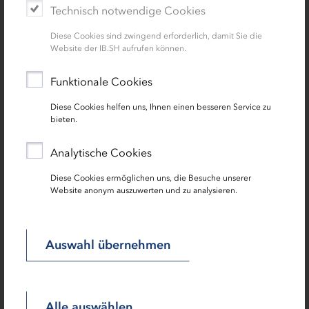
Technisch notwendige Cookies
Diese Cookies sind zwingend erforderlich, damit Sie die
11.05.2023 | Presse
Website der IB.SH aufrufen können.
Schleswig-Holsteins beste Schülerfirma
heißt „endlosschleife"
Funktionale Cookies
Mit Geschenkpapier aus Stoff hat das JUNIOR
Diese Cookies helfen uns, Ihnen einen besseren Service zu
bieten.
Unternehmen „endlosschleife“ am 10.05.2023
beim Landesentscheid der IW JUNIOR gGmbH
Analytische Cookies
in Kiel den Titel gewonnen. Die Schülerinnen
und Schüler überzeugten die Jury aus Bildungs-
Diese Cookies ermöglichen uns, die Besuche unserer
und Wirtschaftsvertreterinnen und -vertretern.
Website anonym auszuwerten und zu analysieren.
„endlosschleife“ vertritt Schleswig-Holstein im
Juni beim Bundeswettbewerb in Berlin, wenn
Deutschlands beste Schülerfirma gekürt wird.
Auswahl übernehmen
Alle auswählen