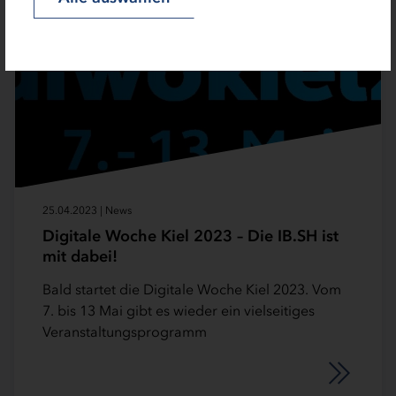
25.04.2023 | News
Digitale Woche Kiel 2023 – Die IB.SH ist
mit dabei!
Bald startet die Digitale Woche Kiel 2023. Vom
7. bis 13 Mai gibt es wieder ein vielseitiges
Veranstaltungsprogramm